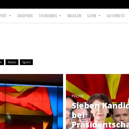
PORT
DIASPORA
TOURISMUS
MAGAZIN
SZENE
AUTOMOTO
n
News
Sport
POLITIK
Sieben Kandi
bei
Präsidentsch