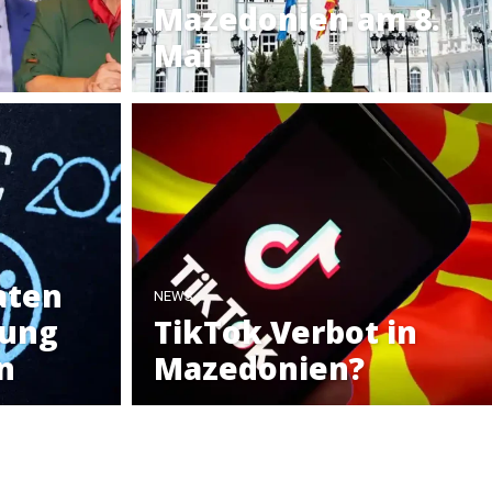
Mazedonien am 8.
Mai
aten
NEWS
lung
TikTok Verbot in
n
Mazedonien?