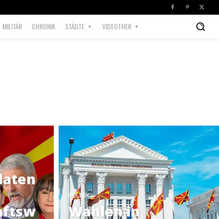
MILITÄR
CHRONIK
STÄDTE
VIDEOTHEK
daten
POLITIK
aftsw
Wahlen in