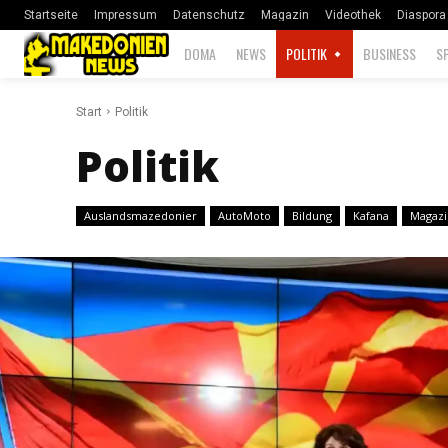
Startseite
Impressum
Datenschutz
Magazin
Videothek
Diaspora
DOMA
NEWS
POLITIK
BUSINESS
S
Start
Politik
Politik
Auslandsmazedonier
AutoMoto
Bildung
Kafana
Magazi