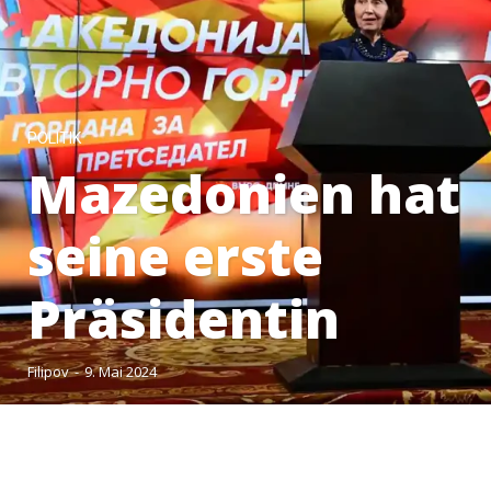
POLITIK
Mazedonien hat
seine erste
Präsidentin
Filipov
-
9. Mai 2024