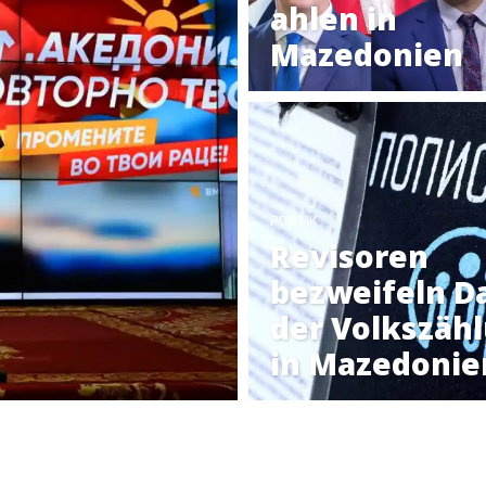
ahlen in
Mazedonien
POLITIK
Revisoren
bezweifeln D
der Volkszäh
in Mazedonie