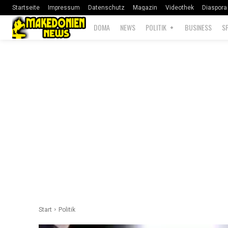
Startseite
Impressum
Datenschutz
Magazin
Videothek
Diaspora
DOMA
NEWS
POLITIK
BUSINESS
S
Start
Politik