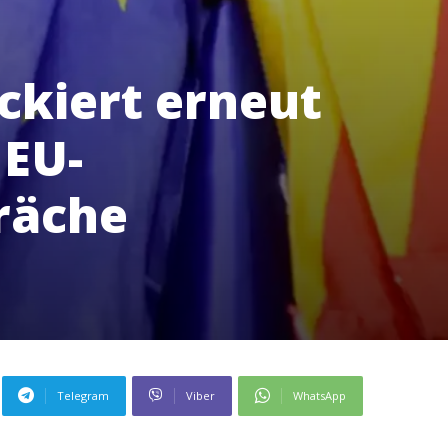
ckiert erneut
EU-
präche
Telegram
Viber
WhatsApp