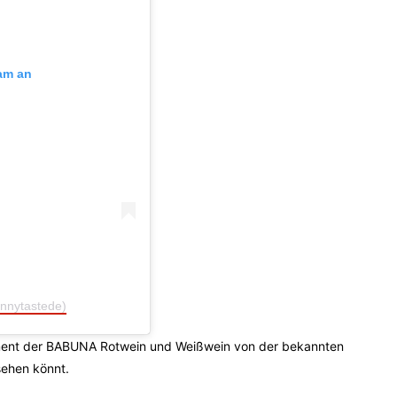
ram an
nnytastede)
rtiment der BABUNA Rotwein und Weißwein von der bekannten
sehen könnt.