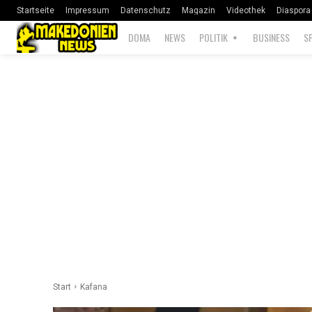
Startseite
Impressum
Datenschutz
Magazin
Videothek
Diaspora
DOMA
NEWS
POLITIK
BUSINESS
S
Start
Kafana