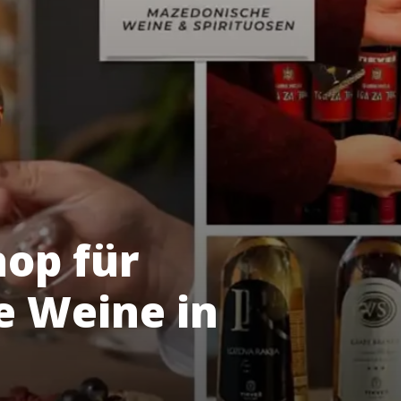
hop für
 Weine in