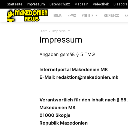
Startseite
Impressum
Datenschutz
Magazin
Videothek
Diaspora
DOMA
NEWS
POLITIK
BUSINESS
S
Start
Impressum
Impressum
Angaben gemäß § 5 TMG
Internetportal Makedonien MK
E-Mail: redaktion@makedonien.mk
Verantwortlich für den Inhalt nach § 55
Makedonien MK
01000 Skopje
Republik Mazedonien