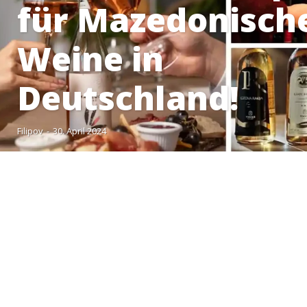
für Mazedonisch
Weine in
Deutschland!
Filipov
-
30. April 2024