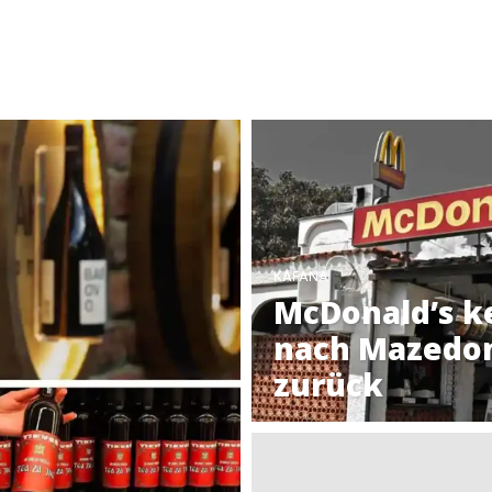
KAFANA
McDonald’s k
nach Mazedo
zurück