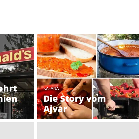
ehrt
KAFANA
nien
Die Story vom
Ajvar