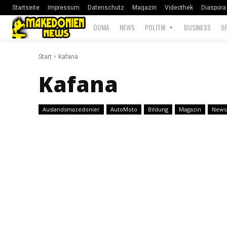
Startseite
Impressum
Datenschutz
Magazin
Videothek
Diaspora
DOMA
NEWS
POLITIK
BUSINESS
S
Start
Kafana
Kafana
Auslandsmazedonier
AutoMoto
Bildung
Magazin
News