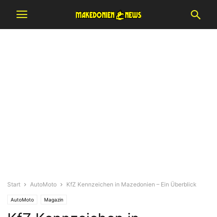
Start
AutoMoto
KfZ Kennzeichen in Mazedonien – Ein Überblick
AutoMoto
Magazin