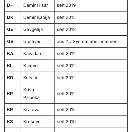
DH
Demir Hisar
seit 2019
DK
Demir Kapija
seit 2015
GE
Gevgelija
seit 2012
GV
Gostivar
aus YU System übernommen
KA
Kavadarci
seit 2012
KI
Kičevo
seit 2012
KO
Kočani
seit 2012
Kriva
KP
seit 201
2
Palanka
KR
Kratovo
seit 201
5
KS
Kruševo
seit 2019