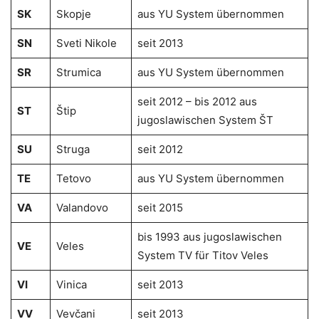
SK
Skopje
aus YU System übernommen
SN
Sveti Nikole
seit 2013
SR
Strumica
aus YU System übernommen
seit 2012 – bis 2012 aus
ST
Štip
jugoslawischen System ŠT
SU
Struga
seit 2012
TE
Tetovo
aus YU System übernommen
VA
Valandovo
seit 2015
bis 1993 aus jugoslawischen
VE
Veles
System TV für Titov Veles
VI
Vinica
seit 2013
VV
Vevčani
seit 2013