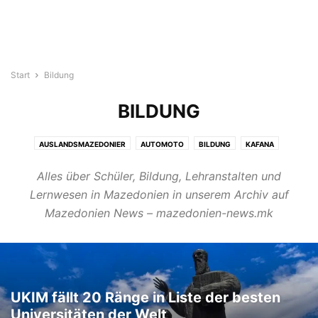
Start
Bildung
BILDUNG
AUSLANDSMAZEDONIER
AUTOMOTO
BILDUNG
KAFANA
MAGAZIN
NEWS
POLITIK
SPORT
SZENE
TOURISMUS
Alles über Schüler, Bildung, Lehranstalten und
VIDEOTHEK
WIRTSCHAFT
Lernwesen in Mazedonien in unserem Archiv auf
Mazedonien News – mazedonien-news.mk
UKIM fällt 20 Ränge in Liste der besten
Universitäten der Welt