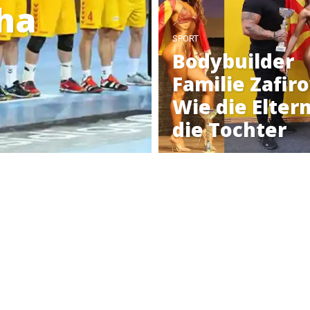
ha
SPORT
Bodybuilder
Familie Zafiro
Wie die Elter
die Tochter