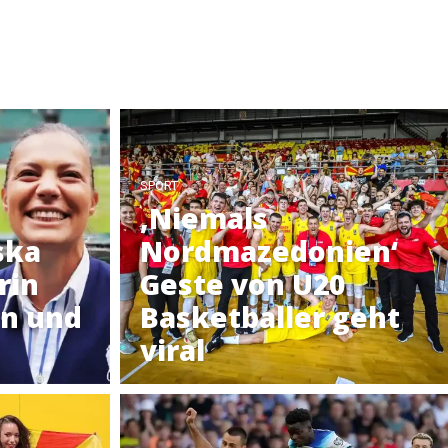
SPORT
‚Niemals
ska
Nordmazedonien‘
rin
Geste von U20
n und
Basketballer geht
viral