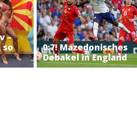
v –
SPORT
n so
0:7! Mazedonisches
Debakel in England