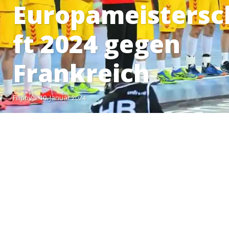
Europameistersc
ft 2024 gegen
Frankreich
Filipov
-
10. Januar 2024