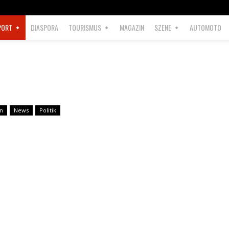
PORT
DIASPORA
TOURISMUS
MAGAZIN
SZENE
AUTOMOTO
n
News
Politik