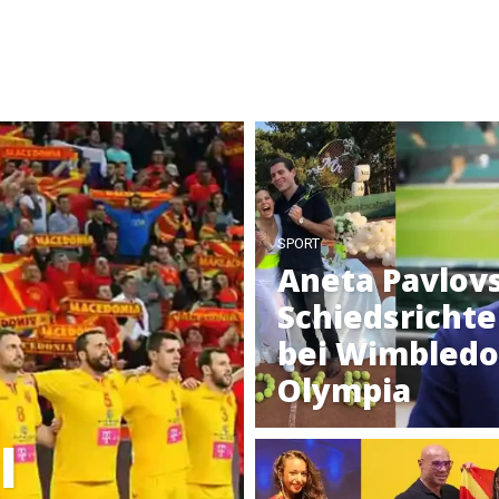
SPORT
Aneta Pavlov
Schiedsrichte
bei Wimbledo
Olympia
l