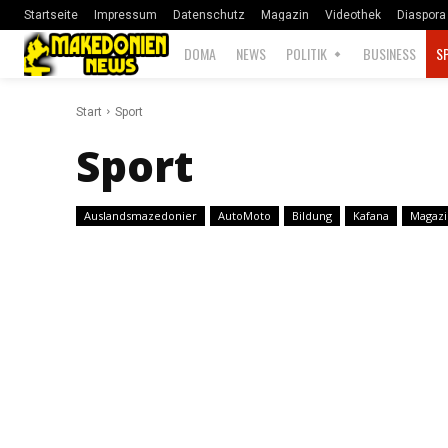
Startseite
Impressum
Datenschutz
Magazin
Videothek
Diaspora
DOMA
NEWS
POLITIK
BUSINESS
S
Start
Sport
Sport
Auslandsmazedonier
AutoMoto
Bildung
Kafana
Magazi