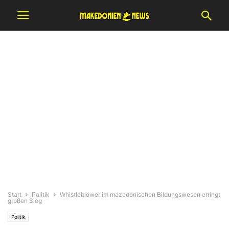
Start
Politik
Whistleblower im mazedonischen Bildungswesen erringt
großen Sieg
Politik