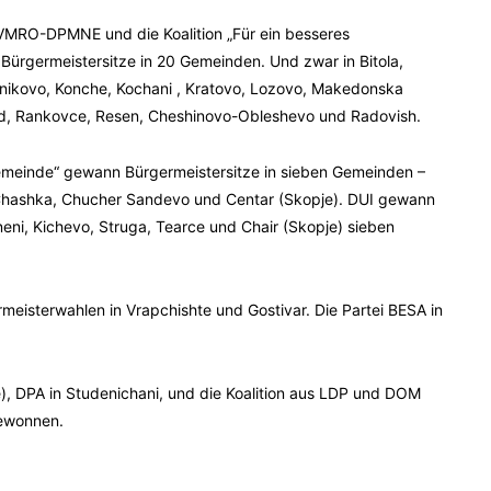
VMRO-DPMNE und die Koalition „Für ein besseres
ürgermeistersitze in 20 Gemeinden. Und zwar in Bitola,
elenikovo, Konche, Kochani , Kratovo, Lozovo, Makedonska
d, Rankovce, Resen, Cheshinovo-Obleshevo und Radovish.
Gemeinde“ gewann Bürgermeistersitze in sieben Gemeinden –
 Chashka, Chucher Sandevo und Centar (Skopje). DUI gewann
neni, Kichevo, Struga, Tearce und Chair (Skopje) sieben
rmeisterwahlen in Vrapchishte und Gostivar. Die Partei BESA in
, DPA in Studenichani, und die Koalition aus LDP und DOM
gewonnen.