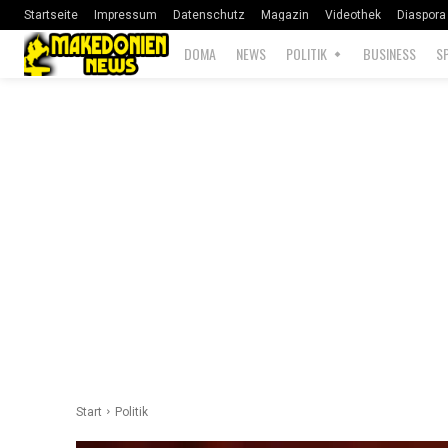
Startseite
Impressum
Datenschutz
Magazin
Videothek
Diaspora
DOMA
NEWS
POLITIK
BUSINESS
S
Start
Politik