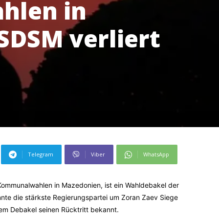
len in
SDSM verliert
Telegram
Viber
WhatsApp
ommunalwahlen in Mazedonien, ist ein Wahldebakel der
nte die stärkste Regierungspartei um Zoran Zaev Siege
em Debakel seinen Rücktritt bekannt.