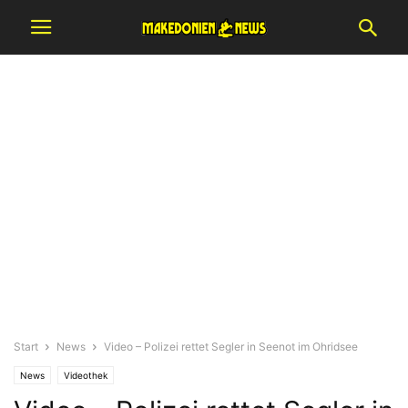
Start
News
Video – Polizei rettet Segler in Seenot im Ohridsee
News
Videothek