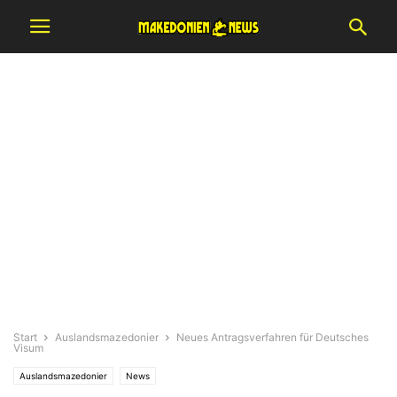
Start
Auslandsmazedonier
Neues Antragsverfahren für Deutsches
Visum
Auslandsmazedonier
News