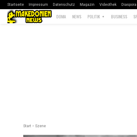
Startseite
Impressum
Datenschutz
Magazin
Videothek
Diaspora
DOMA
NEWS
POLITIK
BUSINESS
S
Start
Szene