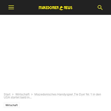
Start
Wirtschaft
Mazedonisches Handyspiel ‚Tie Dye‘ Nr. 1 in den
USA startet bald in...
Wirtschaft