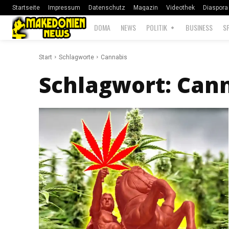
Startseite
Impressum
Datenschutz
Magazin
Videothek
Diaspora
DOMA
NEWS
POLITIK
BUSINESS
S
Start
Schlagworte
Cannabis
Schlagwort:
Cann