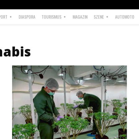
PORT
DIASPORA
TOURISMUS
MAGAZIN
SZENE
AUTOMOTO
abis