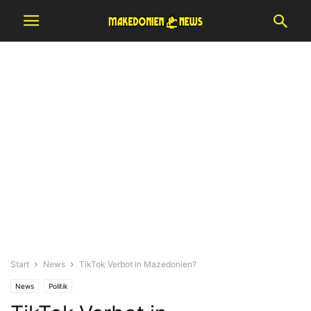
Start
News
TikTok Verbot in Mazedonien?
News
Politik