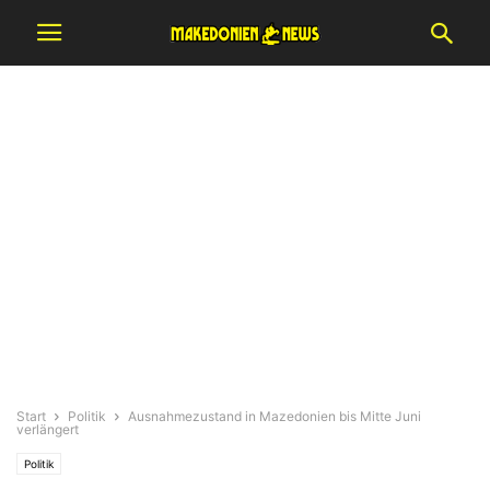
Start
Politik
Ausnahmezustand in Mazedonien bis Mitte Juni
verlängert
Politik