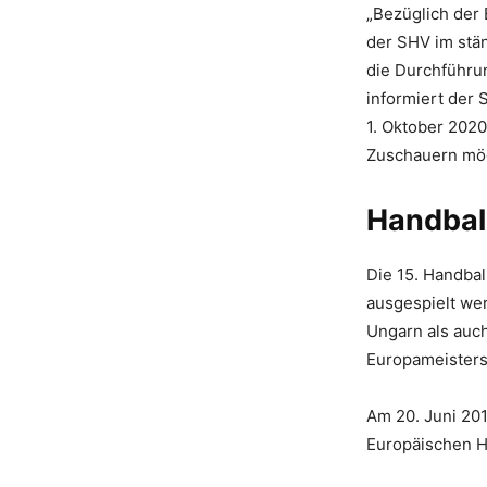
„Bezüglich der
der SHV im stä
die Durchführu
informiert der
1. Oktober 202
Zuschauern mög
Handbal
Die 15. Handba
ausgespielt we
Ungarn als auc
Europameisters
Am 20. Juni 201
Europäischen H