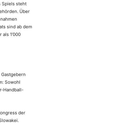
Spiels steht
Behörden. Über
ssnahmen
ats sind ab dem
 als 1’000
i Gastgebern
um: Sowohl
r-Handball-
Kongress der
Slowakei.