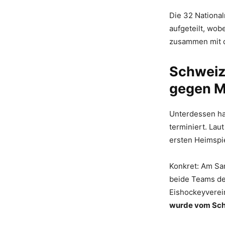
Die 32 Nationa
aufgeteilt, wob
zusammen mit de
Schweize
gegen M
Unterdessen ha
terminiert. La
ersten Heimspi
Konkret: Am Sa
beide Teams der
Eishockeyverei
wurde vom Schw