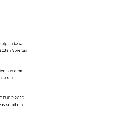
ielplan bzw.
tzten Spieltag
nien aus dem
ase der
EHF EURO 2020-
as somit ein