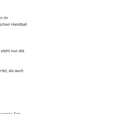
en im
schen Handball
, steht nun die
tet, als auch
z sowie Top