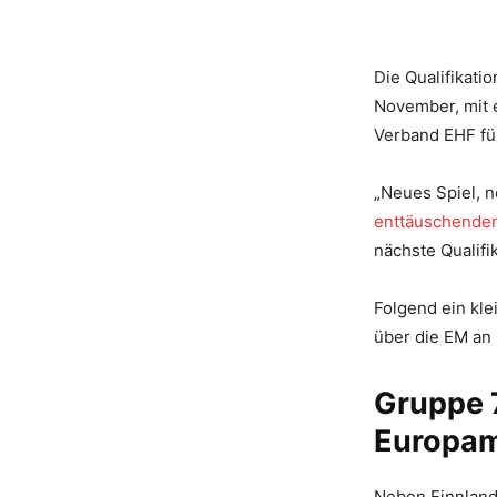
Die Qualifikati
November, mit 
Verband EHF fü
„Neues Spiel, 
enttäuschenden
nächste Qualifi
Folgend ein kl
über die EM an 
Gruppe 7
Europam
Neben Finnland