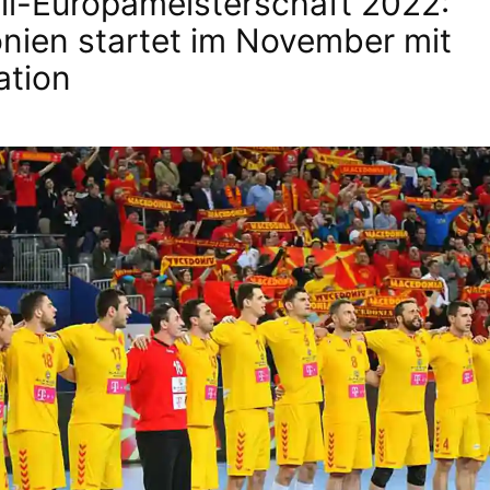
l-Europameisterschaft 2022:
ien startet im November mit
ation