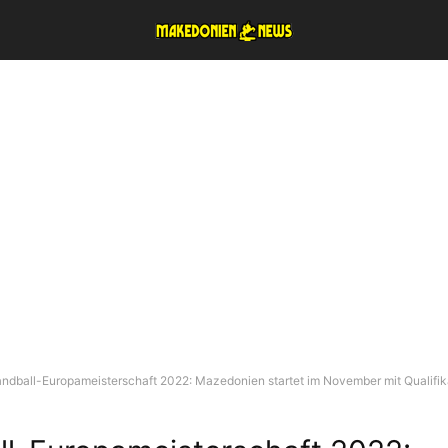
ndball-Europameisterschaft 2022: Mazedonien startet im November mit Qualifik