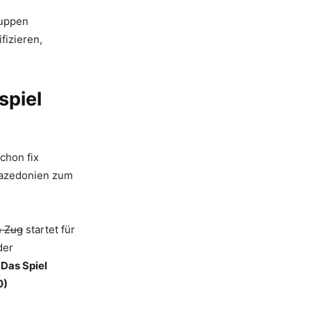
ruppen
fizieren,
spiel
chon fix
Mazedonien zum
n Zug
startet für
der
Das Spiel
0)