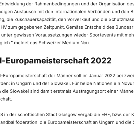
 Entwicklung der Rahmenbedingungen und der Organisation des 
ndigen Austausch mit den internationalen Verbänden und den 
ng, die Zuschauerkapazität, den Vorverkauf und die Schutzma
 SHV zum gegebenen Zeitpunkt. Gemäss Entscheid des Bundesr
0 unter gewissen Voraussetzungen wieder Sportevents mit mehr
lich.“ meldet das Schweizer Medium Nau.
l-Europameisterschaft 2022
ll-Europameisterschaft der Männer soll im Januar 2022 bei zwe
rden: in Ungarn und der Slowakei. Für beide Nationen ein Nov
h die Slowakei sind damit erstmals Austragungsort einer Männe
chaft.
8 in der schottischen Stadt Glasgow vergab die EHF, bzw. der 
andballföderation, die Europameisterschaft an Ungarn und die 