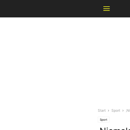
Start
Sport
‚N
Sport