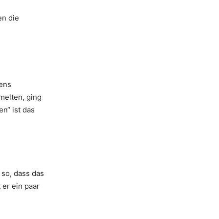
en die
iens
melten, ging
n“ ist das
 so, dass das
 er ein paar