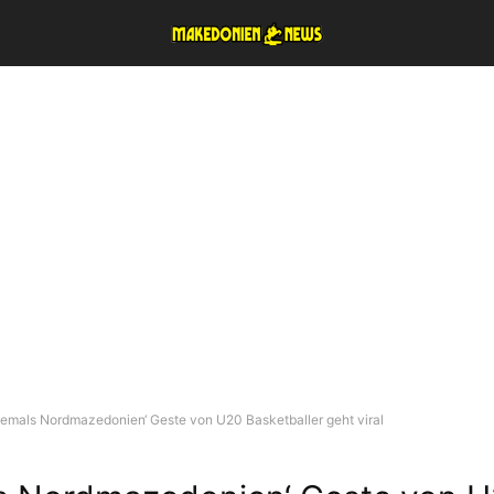
iemals Nordmazedonien‘ Geste von U20 Basketballer geht viral