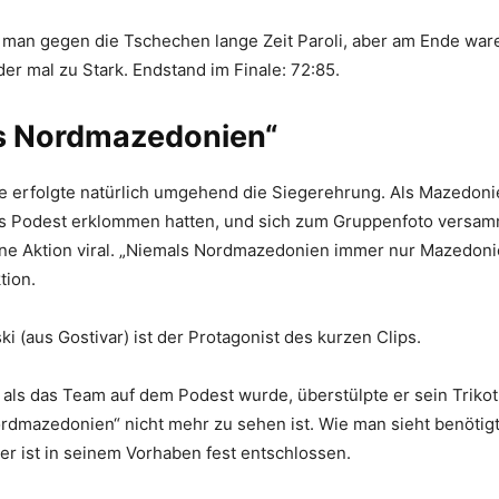
 man gegen die Tschechen lange Zeit Paroli, aber am Ende war
r mal zu Stark. Endstand im Finale: 72:85.
s Nordmazedonien“
e erfolgte natürlich umgehend die Siegerehrung. Als Mazedon
as Podest erklommen hatten, und sich zum Gruppenfoto versam
ine Aktion viral. „Niemals Nordmazedonien immer nur Mazedonie
tion.
i (aus Gostivar) ist der Protagonist des kurzen Clips.
ls das Team auf dem Podest wurde, überstülpte er sein Trikot
rdmazedonien“ nicht mehr zu sehen ist. Wie man sieht benötigt
er ist in seinem Vorhaben fest entschlossen.