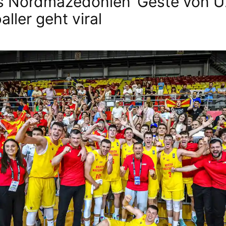
s Nordmazedonien‘ Geste von 
ller geht viral