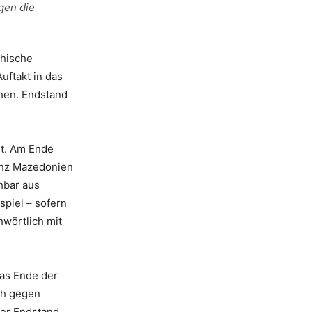
egen die
chische
uftakt in das
chen. Endstand
rt. Am Ende
ganz Mazedonien
hbar aus
spiel – sofern
wörtlich mit
das Ende der
ch gegen
der Endstand.