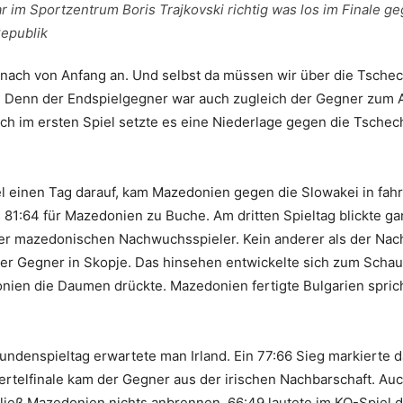
ar im Sportzentrum Boris Trajkovski richtig was los im Finale g
epublik
 nach von Anfang an. Und selbst da müssen wir über die Tsche
. Denn der Endspielgegner war auch zugleich der Gegner zum A
ch im ersten Spiel setzte es eine Niederlage gegen die Tsche
l einen Tag darauf, kam Mazedonien gegen die Slowakei in fah
s 81:64 für Mazedonien zu Buche. Am dritten Spieltag blickte 
 der mazedonischen Nachwuchsspieler. Kein anderer als der Nac
er Gegner in Skopje. Das hinsehen entwickelte sich zum Schau
nien die Daumen drückte. Mazedonien fertigte Bulgarien sprich
undenspieltag erwartete man Irland. Ein 77:66 Sieg markierte 
ertelfinale kam der Gegner aus der irischen Nachbarschaft. Au
ließ Mazedonien nichts anbrennen. 66:49 lautete im KO-Spiel 