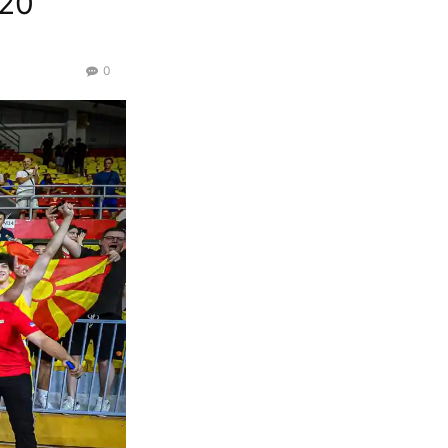
U20
0