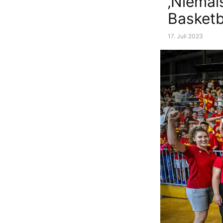
‚Niemal
Basketba
17. Juli 2023