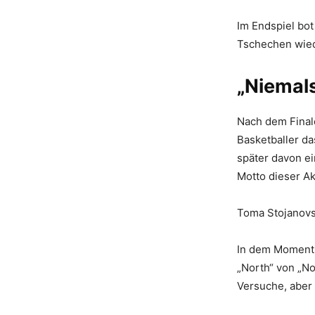
Im Endspiel bot
Tschechen wiede
„Niemal
Nach dem Final
Basketballer d
später davon e
Motto dieser Ak
Toma Stojanovsk
In dem Moment a
„North“ von „No
Versuche, aber 