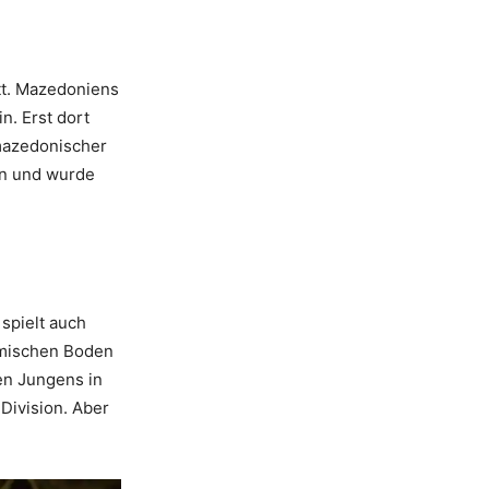
att. Mazedoniens
n. Erst dort
 mazedonischer
en und wurde
 spielt auch
imischen Boden
en Jungens in
Division. Aber