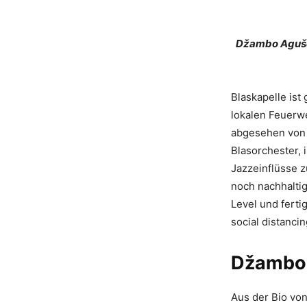
Džambo Agušev
Blaskapelle ist
lokalen Feuerw
abgesehen von d
Blasorchester,
Jazzeinflüsse z
noch nachhaltig
Level und ferti
social distanci
Džambo 
Aus der Bio vo