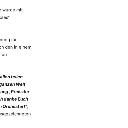
a wurde mit
sses“
hnung für
von den in einem
rten
llen teilen.
 ganzen Welt
ung „Preis der
Ich danke Euch
n Orchester!“
,
ausgezeichneten