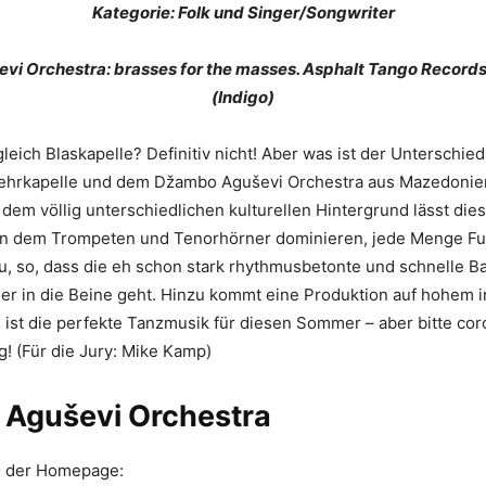
Kategorie: Folk und Singer/Songwriter
i Orchestra: brasses for the masses. Asphalt Tango Recor
(Indigo)
 gleich Blaskapelle? Definitiv nicht! Aber was ist der Unterschi
ehrkapelle und dem Džambo Aguševi Orchestra aus Mazedonie
em völlig unterschiedlichen kulturellen Hintergrund lässt die
 in dem Trompeten und Tenorhörner dominieren, jede Menge F
u, so, dass die eh schon stark rhythmusbetonte und schnelle B
er in die Beine geht. Hinzu kommt eine Produktion auf hohem 
g ist die perfekte Tanzmusik für diesen Sommer – aber bitte co
ng! (Für die Jury: Mike Kamp)
Aguševi Orchestra
n der Homepage: