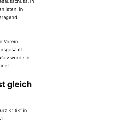
esausschuss. In
nlisten, in
usragend
n Verein
 Insgesamt
ušev wurde in
hnet.
t gleich
z Kritik“ in
vi