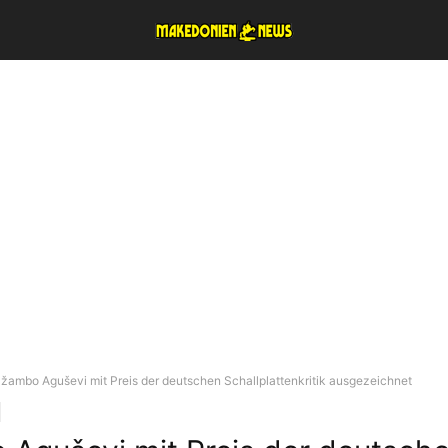
žambo Aguševi mit Preis der deutschen Schallplattenkritik ausgezeichnet