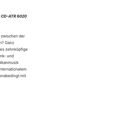
ds CD-ATR 6020
ed zwischen der
n? Ganz
ses zehnköpfige
unk- und
alkanmusik
internationalem
ronabedingt mit