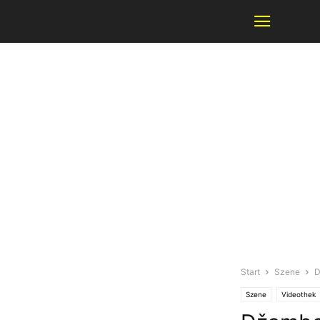
Start
Szene
D
Szene
Videothek