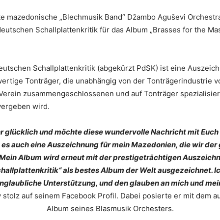
e mazedonische „Blechmusik Band“ Džambo Aguševi Orchestr
eutschen Schallplattenkritik für das Album „Brasses for the Ma
eutschen Schallplattenkritik (abgekürzt PdSK) ist eine Auszeic
wertige Tonträger, die unabhängig von der Tonträgerindustrie 
Verein zusammengeschlossenen und auf Tonträger spezialisie
vergeben wird.
hr glücklich und möchte diese wundervolle Nachricht mit Euch a
st es auch eine Auszeichnung für mein Mazedonien, die wir der
 Mein Album wird erneut mit der prestigeträchtigen Auszeichn
allplattenkritik“ als bestes Album der Welt ausgezeichnet. 
 unglaubliche Unterstützung, und den glauben an mich und mei
 stolz auf seinem Facebook Profil. Dabei posierte er mit dem 
Album seines Blasmusik Orchesters.