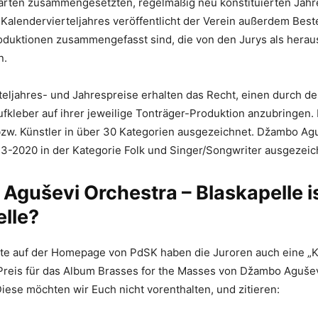
rten zusammengesetzten, regelmäßig neu konstituierten Jahr
 Kalendervierteljahres veröffentlicht der Verein außerdem Beste
duktionen zusammengefasst sind, die von den Jurys als hera
n.
teljahres- und Jahrespreise erhalten das Recht, einen durch de
fkleber auf ihrer jeweilige Tonträger-Produktion anzubringen.
zw. Künstler in über 30 Kategorien ausgezeichnet. Džambo Ag
 3-2020 in der Kategorie Folk und Singer/Songwriter ausgezeic
guševi Orchestra – Blaskapelle is
lle?
ste auf der Homepage von PdSK haben die Juroren auch eine „Kur
Preis für das Album Brasses for the Masses von Džambo Aguše
 Diese möchten wir Euch nicht vorenthalten, und zitieren: