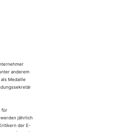
Unternehmer
 unter anderem
als Medaille
ündungssekretär
 für
werden jährlich
ritikern der E-