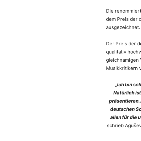
Die renommiert
dem Preis der d
ausgezeichnet.
Der Preis der d
qualitativ hoch
gleichnamigen 
Musikkritikern 
„Ich bin se
Natürlich i
präsentieren.
deutschen Sch
allen für die
schrieb Agušev