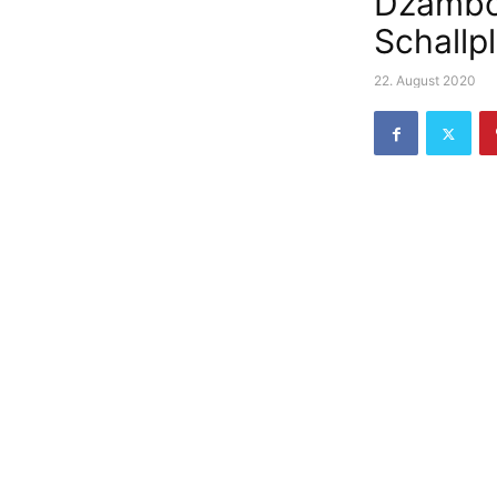
Džambo 
Schallp
22. August 2020