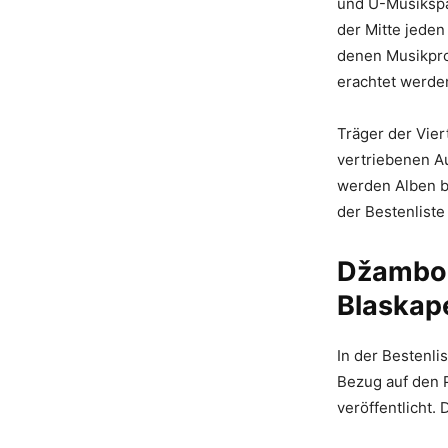
und U-Musikspa
der Mitte jeden
denen Musikpro
erachtet werde
Träger der Vier
vertriebenen Au
werden Alben b
der Bestenliste
Džambo A
Blaskape
In der Bestenli
Bezug auf den 
veröffentlicht.