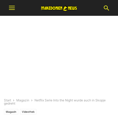
Start
Magazin
Netflix Serie Into the Night wurde auch in Skopje
gedreht
Magazin
Videothek