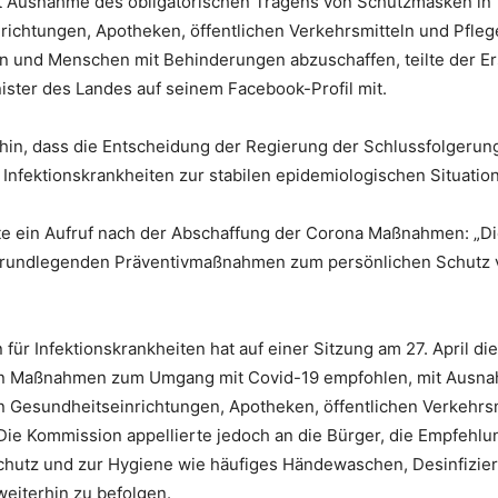
Ausnahme des obligatorischen Tragens von Schutzmasken in
richtungen, Apotheken, öffentlichen Verkehrsmitteln und Pfleg
n und Menschen mit Behinderungen abzuschaffen, teilte der Er
ister des Landes auf seinem Facebook-Profil mit.
 hin, dass die Entscheidung der Regierung der Schlussfolgerun
Infektionskrankheiten zur stabilen epidemiologischen Situation
lgte ein Aufruf nach der Abschaffung der Corona Maßnahmen: „D
 grundlegenden Präventivmaßnahmen zum persönlichen Schutz 
für Infektionskrankheiten hat auf einer Sitzung am 27. April di
iven Maßnahmen zum Umgang mit Covid-19 empfohlen, mit Ausn
n Gesundheitseinrichtungen, Apotheken, öffentlichen Verkehrs
Die Kommission appellierte jedoch an die Bürger, die Empfehl
chutz und zur Hygiene wie häufiges Händewaschen, Desinfizie
eiterhin zu befolgen.