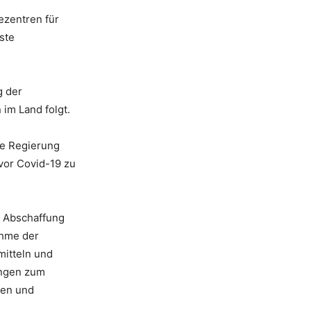
ezentren für
ste
g der
 im Land folgt.
ie Regierung
vor Covid-19 zu
e Abschaffung
ahme der
mitteln und
ungen zum
ren und