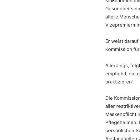
Maßnahmen mit 
Gesundheitsein
ältere Mensche
Vizepremiermin
Er weist darauf
Kommission für 
Allerdings, fo
empfiehlt, die
praktizieren“.
Die Kommission 
aller restrikt
Maskenpflicht i
Pflegeheimen. 
persönlichen S
Abstandhalten w