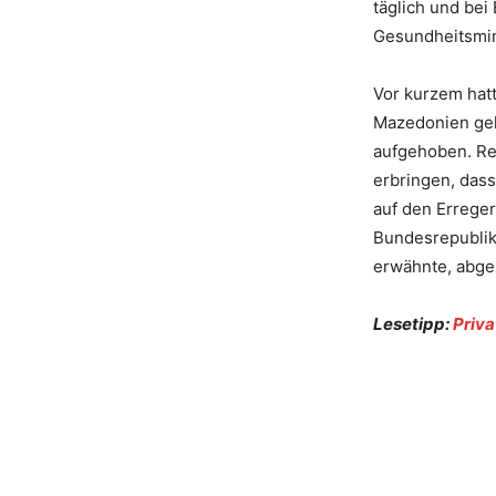
täglich und be
Gesundheitsmin
Vor kurzem hat
Mazedonien gel
aufgehoben. R
erbringen, das
auf den Erreger
Bundesrepublik
erwähnte, abges
Lesetipp:
Priv