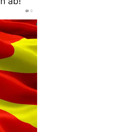
n ab!
0