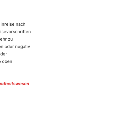
inreise nach
isevorschriften
ehr zu
en oder negativ
 der
e oben
undheitswesen