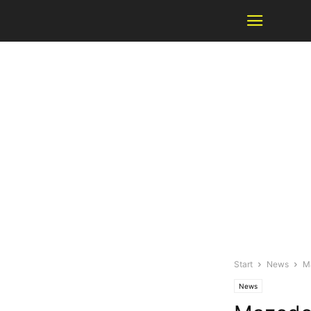
Start
News
M
News