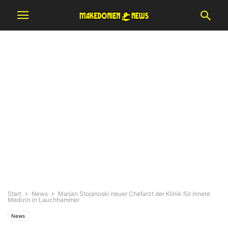
Start
News
Marjan Stojanoski neuer Chefarzt der Klinik für Innere
Medizin in Lauchhammer
News