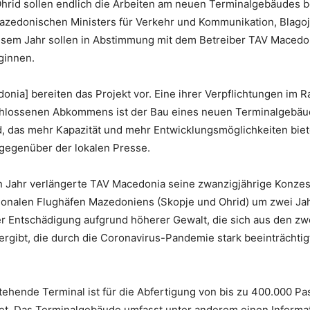
hrid sollen endlich die Arbeiten am neuen Terminalgebäudes 
zedonischen Ministers für Verkehr und Kommunikation, Blagoj 
iesem Jahr sollen in Abstimmung mit dem Betreiber TAV Macedo
ginnen.
onia] bereiten das Projekt vor. Eine ihrer Verpflichtungen im 
hlossenen Abkommens ist der Bau eines neuen Terminalgebä
, das mehr Kapazität und mehr Entwicklungsmöglichkeiten biet
 gegenüber der lokalen Presse.
 Jahr verlängerte TAV Macedonia seine zwanzigjährige Konzess
tionalen Flughäfen Mazedoniens (Skopje und Ohrid) um zwei Jah
er Entschädigung aufgrund höherer Gewalt, die sich aus den zw
ergibt, die durch die Coronavirus-Pandemie stark beeinträchti
tehende Terminal ist für die Abfertigung von bis zu 400.000 Pa
tet. Das Terminalgebäude umfasst unter anderem einen Informat