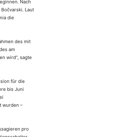
beginnen. Nach
Bočvarski. Laut
nia die
Rahmen des mit
udes am
en wird“, sagte
ion für die
re bis Juni
ei
gt wurden –
ssagieren pro
ionsschalter,