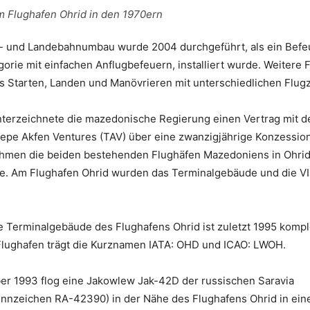
m Flughafen Ohrid in den 1970ern
rt- und Landebahnumbau wurde 2004 durchgeführt, als ein Bef
gorie mit einfachen Anflugbefeuern, installiert wurde. Weitere 
s Starten, Landen und Manövrieren mit unterschiedlichen Flug
nterzeichnete die mazedonische Regierung einen Vertrag mit d
pe Akfen Ventures (TAV) über eine zwanzigjährige Konzessio
hmen die beiden bestehenden Flughäfen Mazedoniens in Ohrid
e. Am Flughafen Ohrid wurden das Terminalgebäude und die V
 Terminalgebäude des Flughafens Ohrid ist zuletzt 1995 komple
 Flughafen trägt die Kurznamen IATA: OHD und ICAO: LWOH.
r 1993 flog eine Jakowlew Jak-42D der russischen Saravia
ennzeichen RA-42390) in der Nähe des Flughafens Ohrid in ein