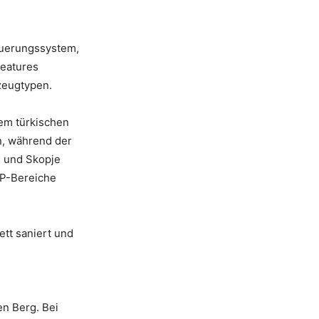
euerungssystem,
Features
zeugtypen.
em türkischen
n, während der
 und Skopje
IP-Bereiche
tt saniert und
en Berg. Bei