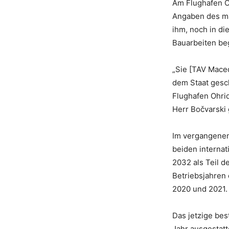
Am Flughafen O
Angaben des ma
ihm, noch in d
Bauarbeiten be
„Sie [TAV Maced
dem Staat gesc
Flughafen Ohrid
Herr Bočvarski
Im vergangenen
beiden interna
2032 als Teil d
Betriebsjahren 
2020 und 2021.
Das jetzige bes
Jahr ausgestat