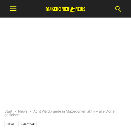
Start
News
Acht Waldbrände in Mazedonien aktiv – alle Dörfer
gesichert
News
Videothek