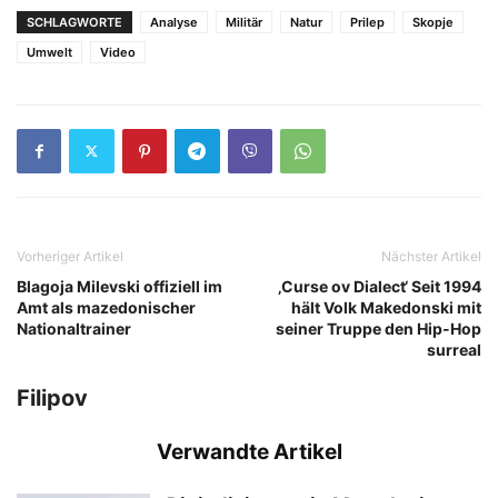
SCHLAGWORTE
Analyse
Militär
Natur
Prilep
Skopje
Umwelt
Video
Vorheriger Artikel
Nächster Artikel
Blagoja Milevski offiziell im
‚Curse ov Dialect‘ Seit 1994
Amt als mazedonischer
hält Volk Makedonski mit
Nationaltrainer
seiner Truppe den Hip-Hop
surreal
Filipov
Verwandte Artikel