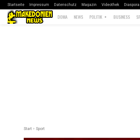
Startseite
Impressum
Datenschutz
Magazin
Videothek
Diaspora
DOMA
NEWS
POLITIK
BUSINESS
S
Start
Sport