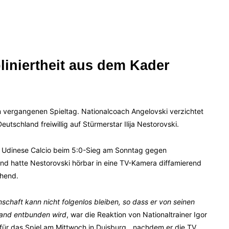
liniertheit aus dem Kader
 vergangenen Spieltag. Nationalcoach Angelovski verzichtet
tschland freiwillig auf Stürmerstar Ilija Nestorovski.
on Udinese Calcio beim 5:0-Sieg am Sonntag gegen
nd hatte Nestorovski hörbar in eine TV-Kamera diffamierend
ehend.
nschaft kann nicht folgenlos bleiben, so dass er von seinen
hland entbunden wird
, war die Reaktion von Nationaltrainer Igor
 für das Spiel am Mittwoch in Duisburg, „nachdem er die TV