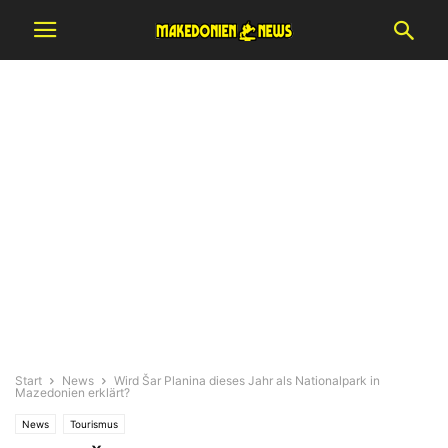
Start
News
Wird Šar Planina dieses Jahr als Nationalpark in
Mazedonien erklärt?
News
Tourismus