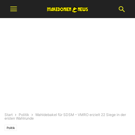
Start
Politik
Wahldebakel für SDSM – VMRO erzielt 22 Siege in der
ersten Wahlrunde
Politik