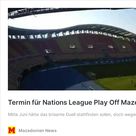
Termin für Nations League Play Off Maz
Mitte Juni hätte das brisante Duell stattfinden sollen, doch w
Mazedonien News