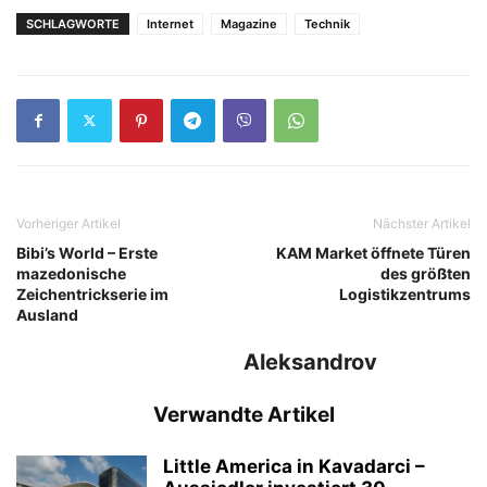
SCHLAGWORTE
Internet
Magazinе
Technik
Vorheriger Artikel
Nächster Artikel
Bibi’s World – Erste
KAM Market öffnete Türen
mazedonische
des größten
Zeichentrickserie im
Logistikzentrums
Ausland
Aleksandrov
Verwandte Artikel
Little America in Kavadarci –