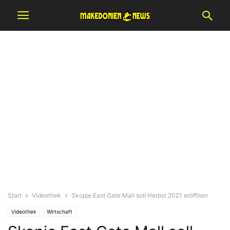
Start
Videothek
Skopje East Gate Mall soll Herbst 2021 eröffnen
Videothek
Wirtschaft