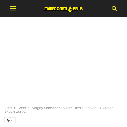
Start
Sport
Sergey Samsonenko zieht sich auch von FK Vardar
Skopje zurück
Sport