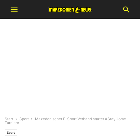
Start
Sport
Mazedonischer E-Sport Verband startet #StayHome
Turniere
Sport