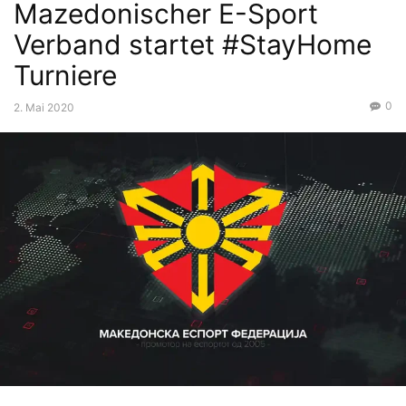
Mazedonischer E-Sport
Verband startet #StayHome
Turniere
0
2. Mai 2020