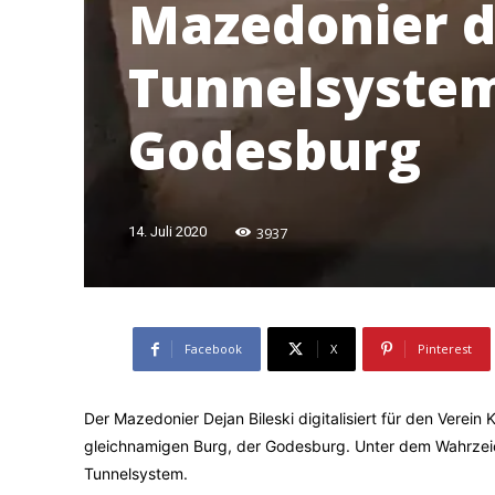
Mazedonier di
Tunnelsystem
Godesburg
3937
14. Juli 2020
Facebook
X
Pinterest
Der Mazedonier Dejan Bileski digitalisiert für den Verei
gleichnamigen Burg, der Godesburg. Unter dem Wahrzeiche
Tunnelsystem.