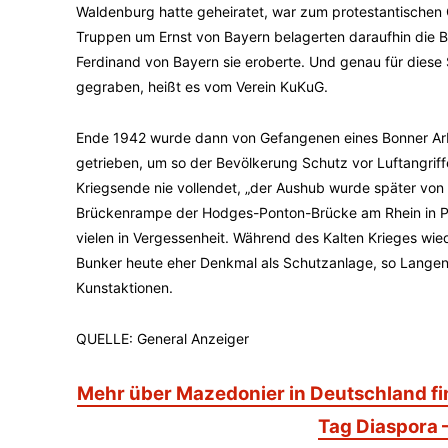
Waldenburg hatte geheiratet, war zum protestantische
Truppen um Ernst von Bayern belagerten daraufhin die Bu
Ferdinand von Bayern sie eroberte. Und genau für diese
gegraben, heißt es vom Verein KuKuG.
Ende 1942 wurde dann von Gefangenen eines Bonner Arbe
getrieben, um so der Bevölkerung Schutz vor Luftangrif
Kriegsende nie vollendet, „der Aushub wurde später von
Brückenrampe der Hodges-Ponton-Brücke am Rhein in Plit
vielen in Vergessenheit. Während des Kalten Krieges wi
Bunker heute eher Denkmal als Schutzanlage, so Langens
Kunstaktionen.
QUELLE: General Anzeiger
Mehr über Mazedonier in Deutschland f
Tag Diaspora –