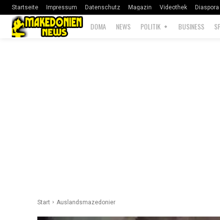
Startseite
Impressum
Datenschutz
Magazin
Videothek
Diaspora
DOMA
NEWS
POLITIK
BUSINESS
S
Start
Auslandsmazedonier