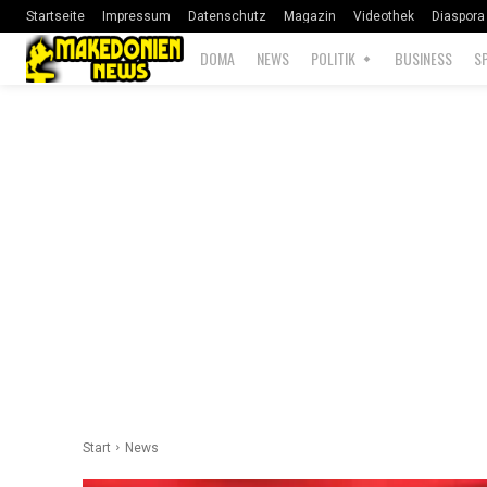
Startseite
Impressum
Datenschutz
Magazin
Videothek
Diaspora
DOMA
NEWS
POLITIK
BUSINESS
S
Start
News