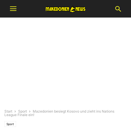
Start
Sport
Mazedonien besiegt Kosovo und zieht ins Nations
League Finale ein!
Sport