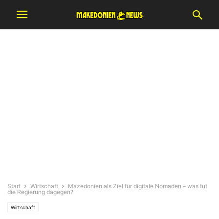
Start
Wirtschaft
Mazedonien als Ziel für digitale Nomaden – was tut
die Regierung dagegen?
Wirtschaft