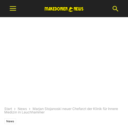
Start
News
Marjan Stojanoski neuer Chefarzt der Klinik für Innere
Medizin in Lauchhammer
News