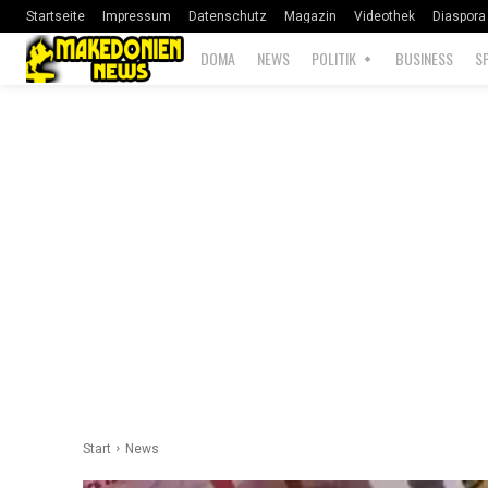
Startseite
Impressum
Datenschutz
Magazin
Videothek
Diaspora
DOMA
NEWS
POLITIK
BUSINESS
S
Start
News