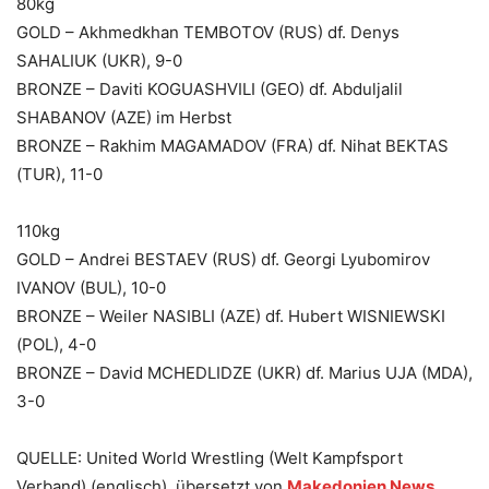
80kg
GOLD – Akhmedkhan TEMBOTOV (RUS) df. Denys
SAHALIUK (UKR), 9-0
BRONZE – Daviti KOGUASHVILI (GEO) df. Abduljalil
SHABANOV (AZE) im Herbst
BRONZE – Rakhim MAGAMADOV (FRA) df. Nihat BEKTAS
(TUR), 11-0
110kg
GOLD – Andrei BESTAEV (RUS) df. Georgi Lyubomirov
IVANOV (BUL), 10-0
BRONZE – Weiler NASIBLI (AZE) df. Hubert WISNIEWSKI
(POL), 4-0
BRONZE – David MCHEDLIDZE (UKR) df. Marius UJA (MDA),
3-0
QUELLE: United World Wrestling (Welt Kampfsport
Verband) (englisch), übersetzt von
Makedonien News