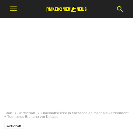
Start
Wirtschaft
Haushaltslücke in Mazedonien mehr als verdreifacht
– Tourismus Branche vor Kollaps
Wirtschaft