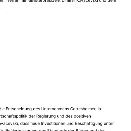
nem Treffen mit Ministerpräsident Dimitar Kovacevski und dem
.
 die Entscheidung des Unternehmens Gerresheimer, in
tschaftspolitik der Regierung und des positiven
Kovacevski, dass neue Investitionen und Beschäftigung unter
ür die Verbesserung des Standards der Bürger und der