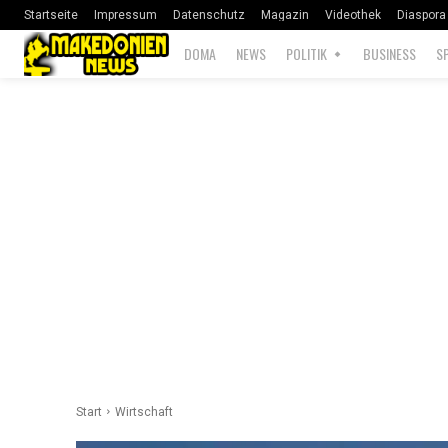
Startseite
Impressum
Datenschutz
Magazin
Videothek
Diaspora
DOMA
NEWS
POLITIK
BUSINESS
S
Start
Wirtschaft