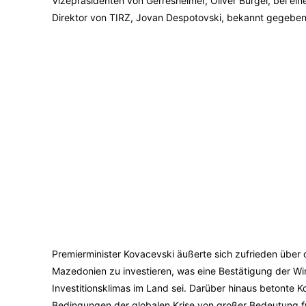
Vizepräsidenten von Gerresheimer, Oliver Burgel, bei ei
Direktor von TIRZ, Jovan Despotovski, bekannt gegeben
Premierminister Kovacevski äußerte sich zufrieden über
Mazedonien zu investieren, was eine Bestätigung der Wir
Investitionsklimas im Land sei. Darüber hinaus betonte 
Bedingungen der globalen Krise von großer Bedeutung f