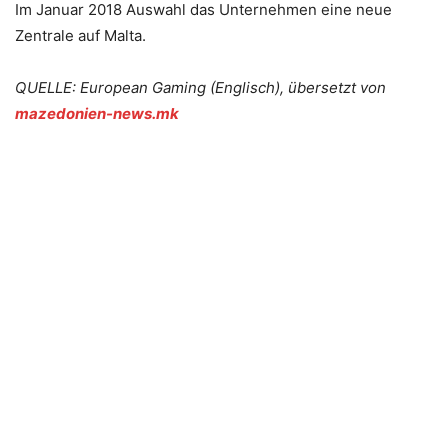
Im Januar 2018 Auswahl das Unternehmen eine neue
Zentrale auf Malta.
QUELLE: European Gaming (Englisch), übersetzt von
mazedonien-news.mk