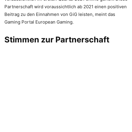
Partnerschaft wird voraussichtlich ab 2021 einen positiven
Beitrag zu den Einnahmen von GiG leisten, meint das
Gaming Portal European Gaming.
Stimmen zur Partnerschaft