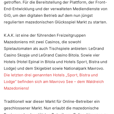
getroffen. Für die Bereitstellung der Plattform, der Front-
End-Entwicklung und der verwalteten Mediendienste von
GiG, um den digitalen Betrieb auf dem nun jüngst
regulierten mazedonischen Glücksspiel Markt zu starten.
K.A.K. ist eine der führenden Freizeitgruppen
Mazedoniens mit zwei Casinos, die sowohl
Spielautomaten als auch Tischspiele anbieten: LeGrand
Casino Skopje und LeGrand Casino Bitola. Sowie vier
Hotels (Hotel Epinal in Bitola und Hotels Sport, Bistra und
Lodge) und dem Skigebiet sowie Nationalpark Mavrovo.
Die letzten drei genannten Hotels „Sport, Bistra und
Lodge“ befinden sich am Mavrovo See – dem Waldreich
Mazedoniens!
Traditionell war dieser Markt für Online-Betreiber ein
geschlossener Markt. Nun erlaubt die mazedonische