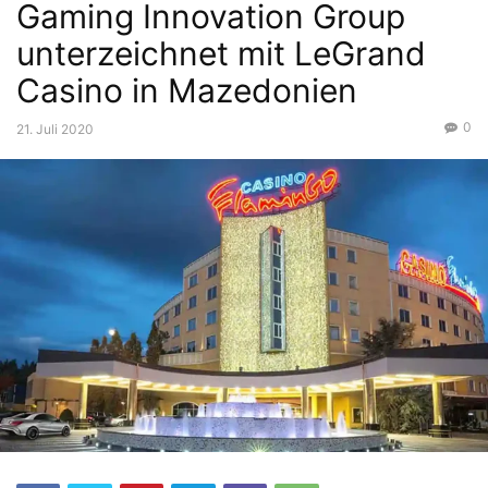
Gaming Innovation Group
unterzeichnet mit LeGrand
Casino in Mazedonien
0
21. Juli 2020