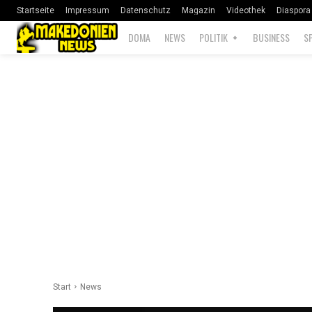
Startseite
Impressum
Datenschutz
Magazin
Videothek
Diaspora
DOMA
NEWS
POLITIK
BUSINESS
S
Start
News