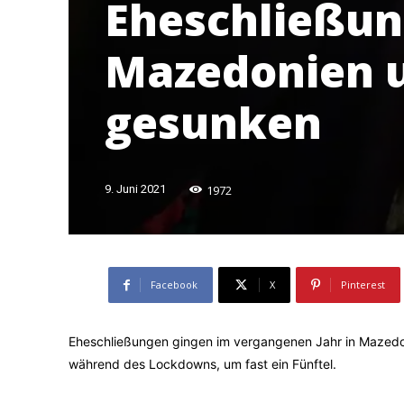
Eheschließun
Mazedonien u
gesunken
1972
9. Juni 2021
Facebook
X
Pinterest
Eheschließungen gingen im vergangenen Jahr in Mazedon
während des Lockdowns, um fast ein Fünftel.