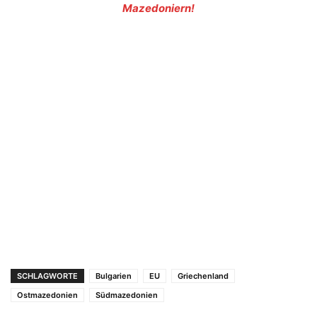
Mazedoniern!
SCHLAGWORTE
Bulgarien
EU
Griechenland
Ostmazedonien
Südmazedonien