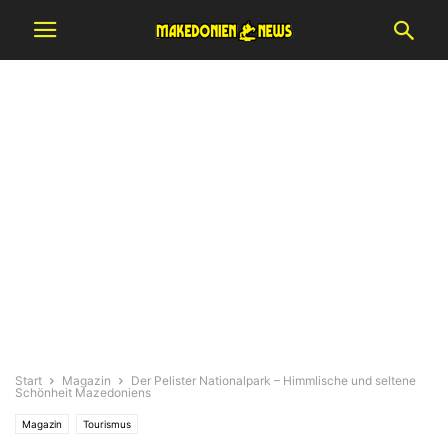
Start
Magazin
Der Pelister Nationalpark – Himmlische und seltene
Schönheit Mazedoniens
Magazin
Tourismus