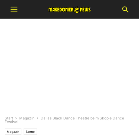
Start
Magazin
Dallas Black Dance Theatre beim Skopje Dance
Festival
Magazin
Szene