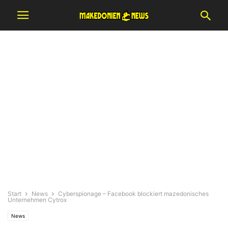
Start
News
Cyberspionage – Facebook blockiert mazedonisches
Unternehmen Cytrox
News