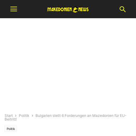
Start
Politik
Bulgarien stellt 6 Forderungen an Mazedonien für EU-
Beitritt!
Politik